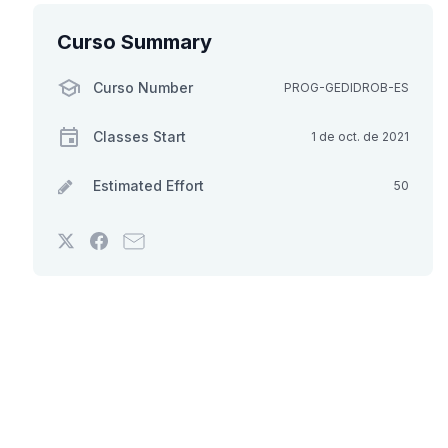
Curso Summary
Curso Number
PROG-GEDIDROB-ES
Classes Start
1 de oct. de 2021
Estimated Effort
50
Tweet
Post
Email
that
a
someone
you've
Facebook
to
enrolled
message
say
in
to
you've
this
say
enrolled
course
you've
in
enrolled
this
in
course